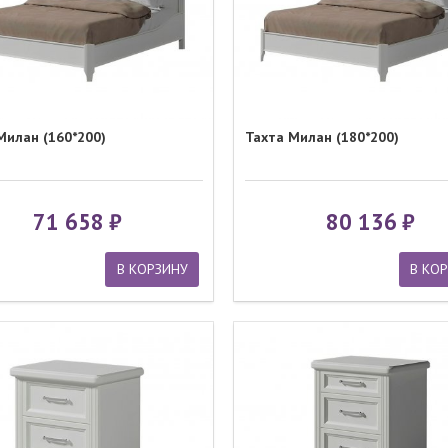
Милан (160*200)
Тахта Милан (180*200)
71 658
80 136
В КОРЗИНУ
В КО