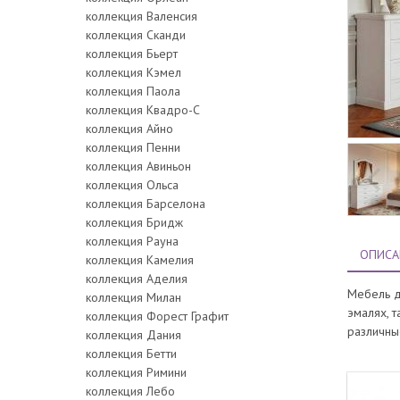
коллекция Валенсия
коллекция Сканди
коллекция Бьерт
коллекция Кэмел
коллекция Паола
коллекция Квадро-С
коллекция Айно
коллекция Пенни
коллекция Авиньон
коллекция Ольса
коллекция Барселона
коллекция Бридж
коллекция Рауна
ОПИСА
коллекция Камелия
коллекция Аделия
Мебель д
коллекция Милан
эмалях, 
коллекция Форест Графит
различны
коллекция Дания
коллекция Бетти
коллекция Римини
коллекция Лебо