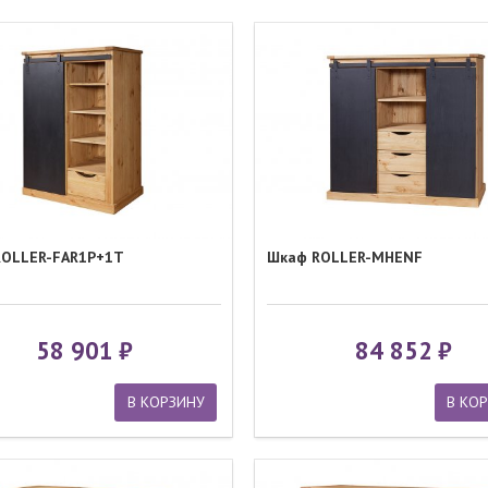
ROLLER-FAR1P+1T
Шкаф ROLLER-MHENF
58 901
84 852
В КОРЗИНУ
В КО