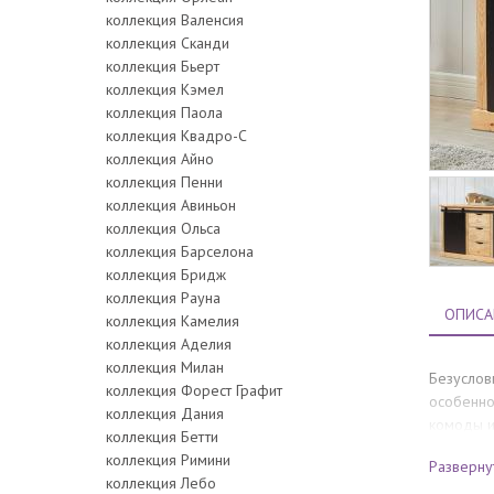
коллекция Валенсия
коллекция Сканди
коллекция Бьерт
коллекция Кэмел
коллекция Паола
коллекция Квадро-С
коллекция Айно
коллекция Пенни
коллекция Авиньон
коллекция Ольса
коллекция Барселона
коллекция Бридж
коллекция Рауна
ОПИСА
коллекция Камелия
коллекция Аделия
коллекция Милан
Безуслов
коллекция Форест Графит
особеннос
коллекция Дания
комоды и
коллекция Бетти
фасадов)
коллекция Римини
Разверну
коллекция Лебо