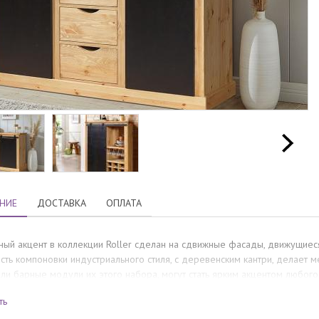
НИЕ
ДОСТАВКА
ОПЛАТА
ный акцент в коллекции Roller сделан на сдвижные фасады, движущиес
ть компоновки индустриального стиля, с деревенским кантри, делает ме
ли барные модули их этого набора, могут стать ярким акцентом любог
 выполнены из массива сосны и покрыты экологичными ЛКМ.
ть