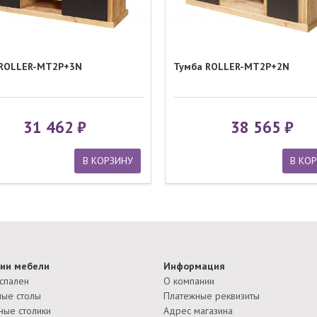
 ROLLER-MT2P+3N
Тумба ROLLER-MT2P+2N
31 462
38 565
В КОРЗИНУ
В КО
ии мебели
Информация
спален
О компании
ые столы
Платежные реквизиты
ные столики
Адрес магазина