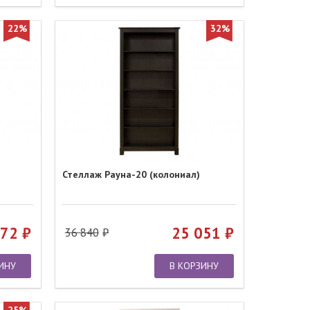
22%
32%
Стеллаж Рауна-20 (колониал)
972
25 051
36 840
ИНУ
В КОРЗИНУ