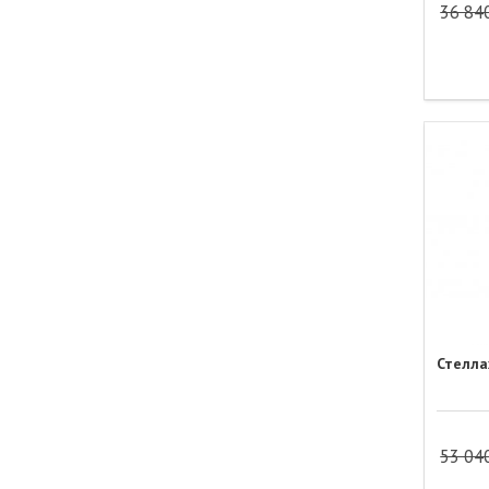
36 84
Стелла
53 04