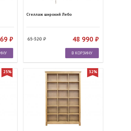
Стеллаж широкий Лебо
569
48 990
65 320
ИНУ
В КОРЗИНУ
25%
32%