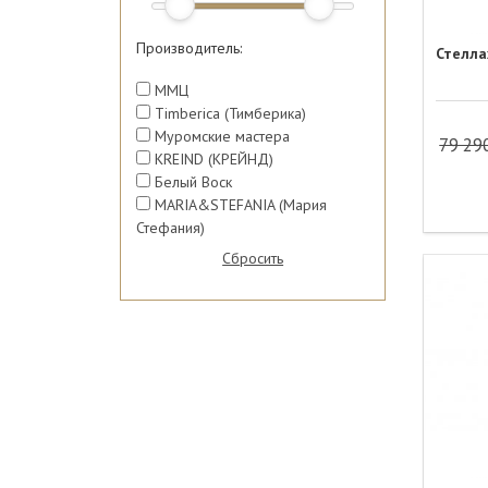
Производитель:
Стелла
ММЦ
Timberica (Тимберика)
Муромские мастера
79 29
KREIND (КРЕЙНД)
Белый Воск
MARIA&STEFANIA (Мария
Стефания)