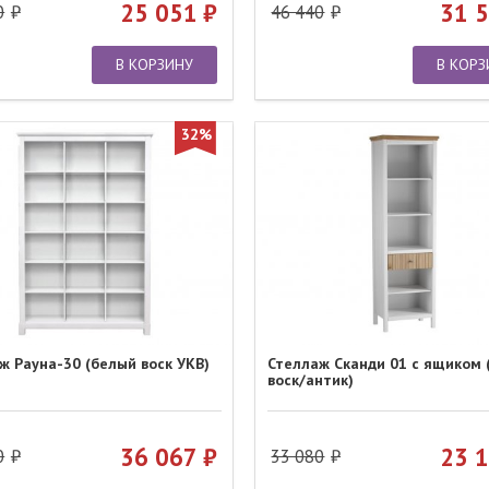
25 051
31 
0
46 440
В КОРЗИНУ
В КОРЗ
32%
ж Рауна-30 (белый воск УКВ)
Стеллаж Сканди 01 с ящиком 
воск/антик)
36 067
23 
0
33 080