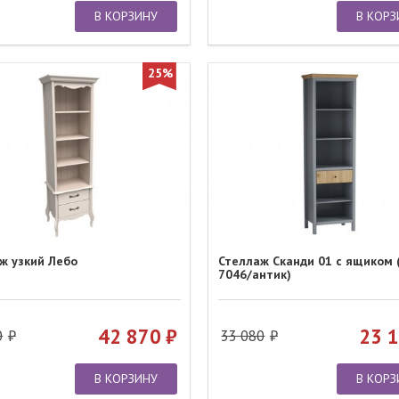
В КОРЗИНУ
В КОРЗ
25%
ж узкий Лебо
Стеллаж Сканди 01 с ящиком 
7046/антик)
42 870
23 
0
33 080
В КОРЗИНУ
В КОРЗ