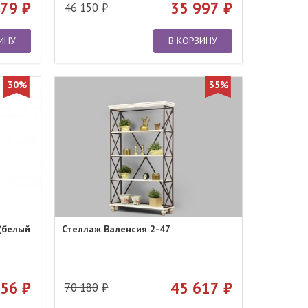
579
35 997
46 150
ИНУ
В КОРЗИНУ
30%
35%
(белый
Стеллаж Валенсия 2-47
156
45 617
70 180