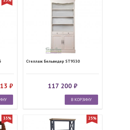
25%
5
Стеллаж Бельведер ST9330
613
117 200
ИНУ
В КОРЗИНУ
35%
25%