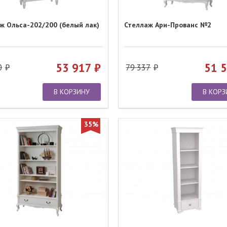
ж Ольса-202/200 (белый лак)
Стеллаж Ари-Прованс №2
53 917
51 
0
79 337
В КОРЗИНУ
В КОРЗ
35%