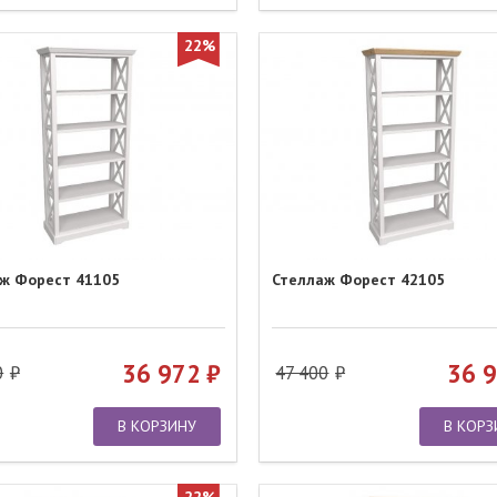
22%
ж Форест 41105
Стеллаж Форест 42105
36 972
36 
0
47 400
В КОРЗИНУ
В КОРЗ