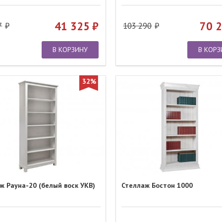
41 325
70 
7
103 290
В КОРЗИНУ
В КОРЗ
32%
ж Рауна-20 (белый воск УКВ)
Стеллаж Бостон 1000