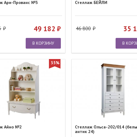
ж Ари-Прованс №3
Стеллаж БЕЙЛИ
49 182
35 
5
46 800
В КОРЗИНУ
В КОРЗ
35%
ж Айно №2
Стеллаж Ольса-202/014 (белы
антик 24)