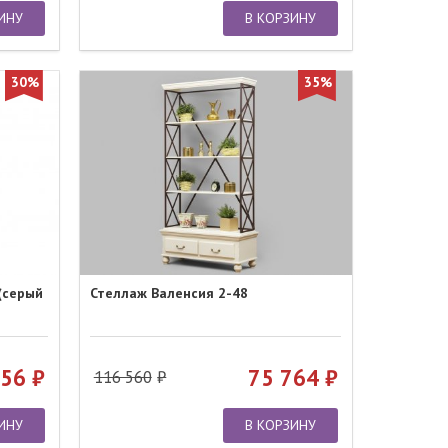
ИНУ
В КОРЗИНУ
30%
35%
(серый
Стеллаж Валенсия 2-48
156
75 764
116 560
ИНУ
В КОРЗИНУ