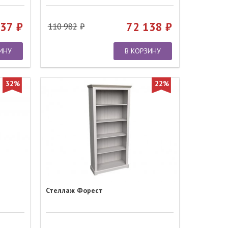
237
72 138
110 982
ИНУ
В КОРЗИНУ
32%
22%
Стеллаж Форест