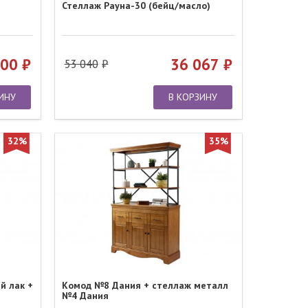
Стеллаж Рауна-30 (бейц/масло)
100
36 067
53 040
ИНУ
В КОРЗИНУ
32%
35%
й лак +
Комод №8 Дания + стеллаж металл
№4 Дания