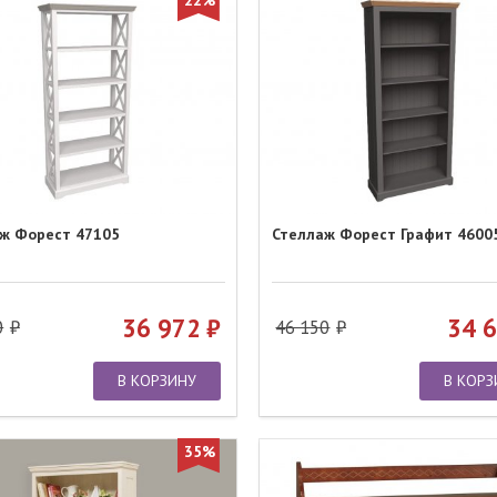
22%
ж Форест 47105
Стеллаж Форест Графит 4600
36 972
34 
0
46 150
В КОРЗИНУ
В КОРЗ
35%