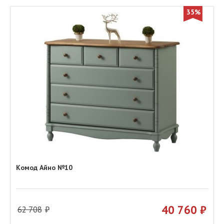
35%
Комод Айно №10
40 760
62 708