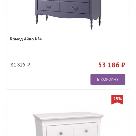
Комод Айно №4
53 186
81 825
В КОРЗИНУ
25%