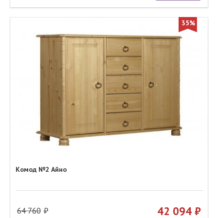
35%
Комод №2 Айно
42 094
64 760