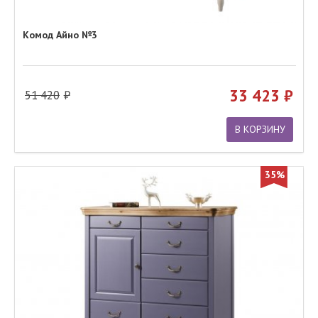
Комод Айно №3
33 423
51 420
В КОРЗИНУ
35%