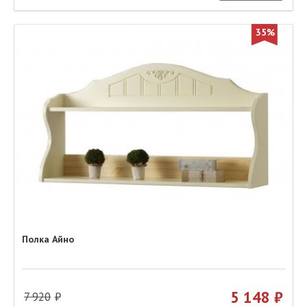
35%
Полка Айно
5 148
7 920