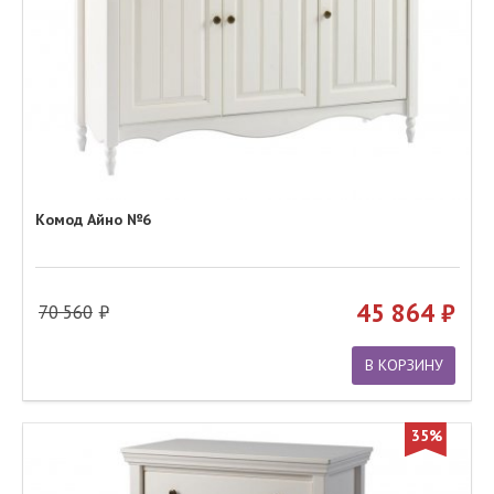
Комод Айно №6
45 864
70 560
В КОРЗИНУ
35%