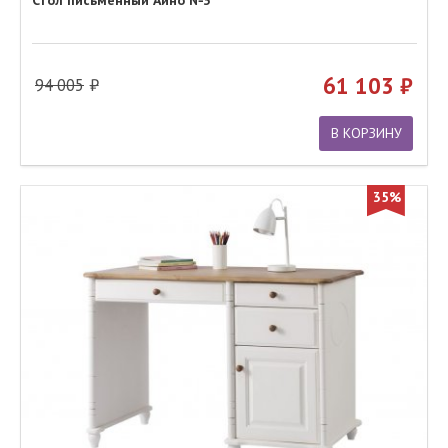
Стол письменный Айно №3
61 103
94 005
В КОРЗИНУ
35%