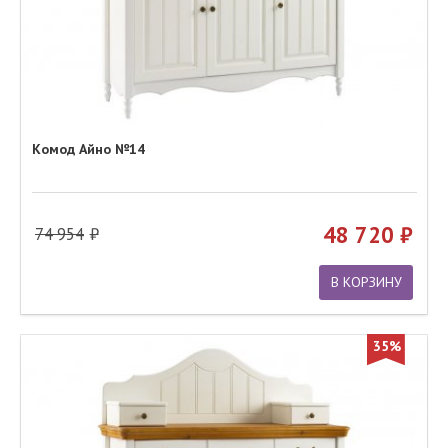
Комод Айно №14
48 720
74 954
В КОРЗИНУ
35%