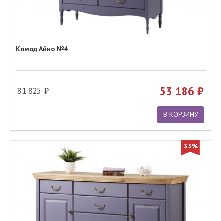
Комод Айно №4
53 186
81 825
В КОРЗИНУ
35%