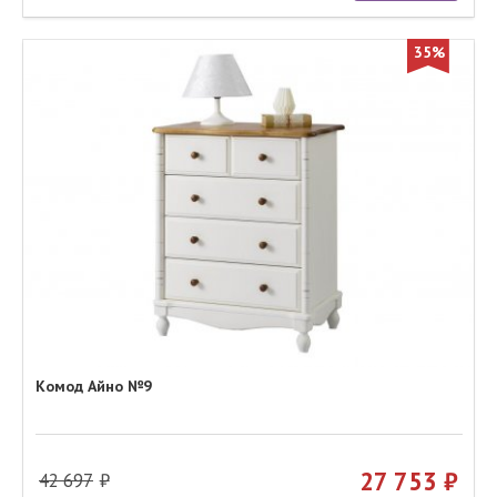
35%
Комод Айно №9
27 753
42 697