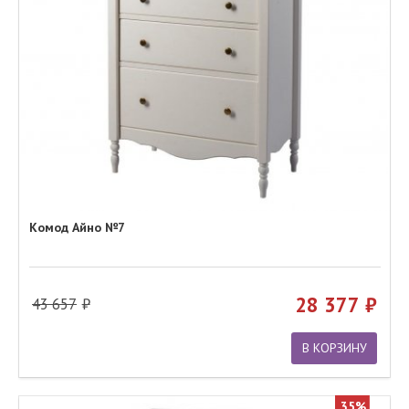
Комод Айно №7
28 377
43 657
В КОРЗИНУ
35%