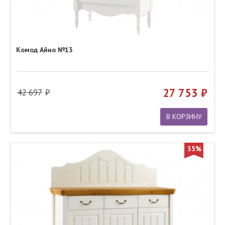
Комод Айно №13
27 753
42 697
В КОРЗИНУ
35%