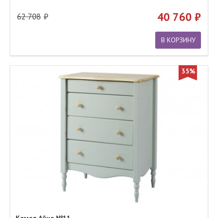
40 760
62 708
В КОРЗИНУ
35%
Комод Айно №11