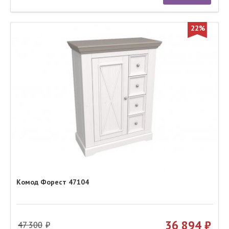
22%
Комод Форест 47104
36 894
47 300