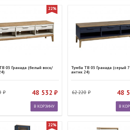
22%
ТВ 03 Гранада (белый воск/
Тумба ТВ 03 Гранада (серый 7
24)
антик 24)
48 532
48 
0
62 220
В КОРЗИНУ
В КО
22%