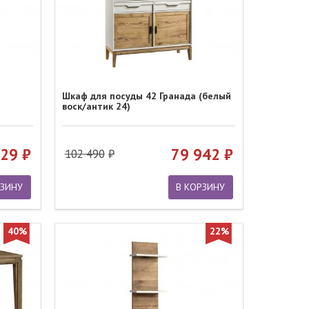
Шкаф для посуды 42 Гранада (белый
воск/антик 24)
729
79 942
102 490
РЗИНУ
В КОРЗИНУ
40%
22%