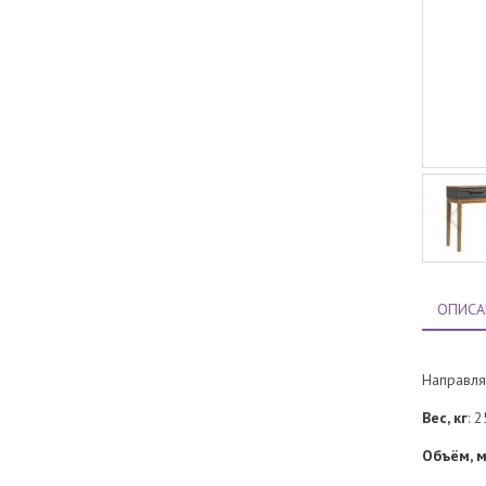
ОПИСА
Направля
Вес, кг
: 2
Объём, м