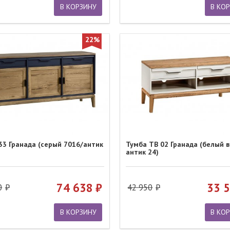
В КОРЗИНУ
В КО
22%
33 Гранада (серый 7016/антик
Тумба ТВ 02 Гранада (белый в
антик 24)
74 638
33 
0
42 950
В КОРЗИНУ
В КО