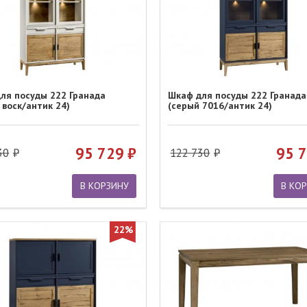
ля посуды 222 Гранада
Шкаф для посуды 222 Гранада
 воск/антик 24)
(серый 7016/антик 24)
95 729
95 
30
122 730
В КОРЗИНУ
В КО
22%