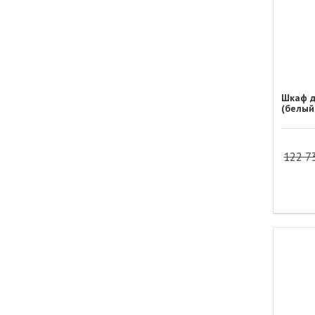
Шкаф д
(белый
122 7