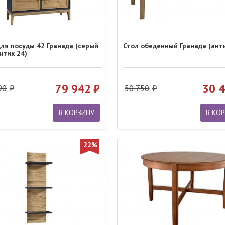
ля посуды 42 Гранада (серый
Стол обеденный Гранада (анти
нтик 24)
79 942
30 
90
50 750
В КОРЗИНУ
В КО
22%