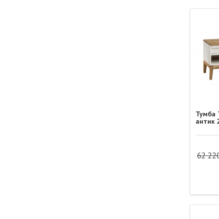
Тумба 
антик 
62 22