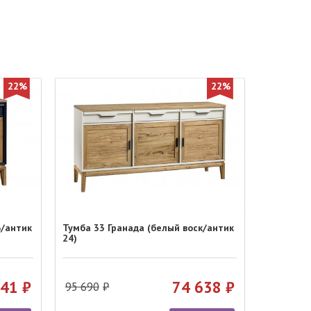
22%
22%
6/антик
Тумба 33 Гранада (белый воск/антик
24)
041
74 638
95 690