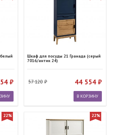
(белый
Шкаф для посуды 21 Гранада (серый
7016/антик 24)
554
44 554
57 120
РЗИНУ
В КОРЗИНУ
22%
22%