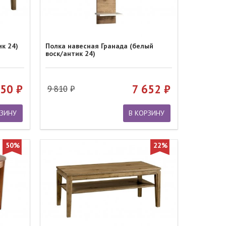
к 24)
Полка навесная Гранада (белый
воск/антик 24)
450
7 652
9 810
РЗИНУ
В КОРЗИНУ
50%
22%