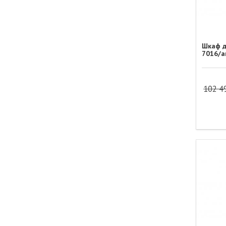
Шкаф д
7016/а
102 4