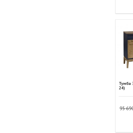
Тумба 
24)
95 69