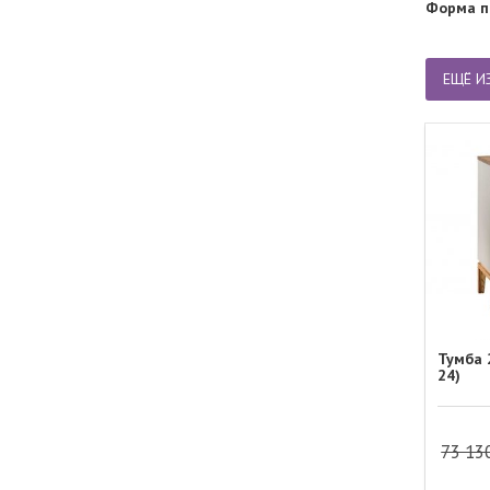
Форма п
ЕЩЁ И
Тумба 
24)
73 13