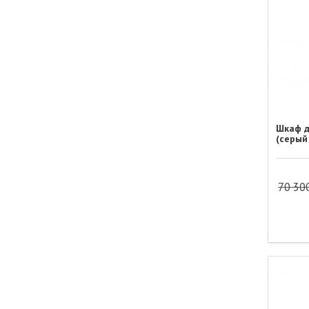
Шкаф д
(серый
70 30