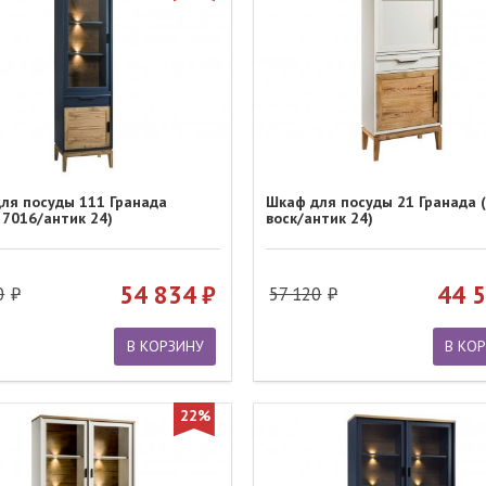
ля посуды 111 Гранада
Шкаф для посуды 21 Гранада 
 7016/антик 24)
воск/антик 24)
54 834
44 
0
57 120
В КОРЗИНУ
В КО
22%