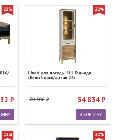
22%
22%
016/
Шкаф для посуды 111 Гранада
(белый воск/антик 24)
532
54 834
70 300
РЗИНУ
В КОРЗИНУ
22%
22%