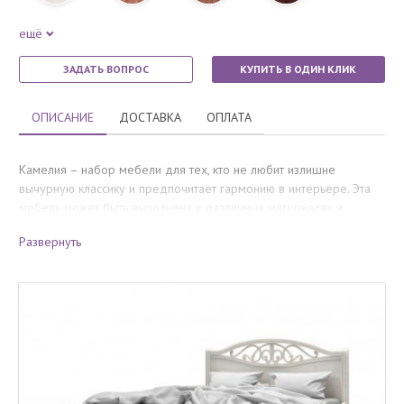
ещё
ЗАДАТЬ ВОПРОС
КУПИТЬ В ОДИН КЛИК
ОПИСАНИЕ
ДОСТАВКА
ОПЛАТА
Камелия – набор мебели для тех, кто не любит излишне
вычурную классику и предпочитает гармонию в интерьере. Эта
мебель может быть выполнена в различных материалах и
различных вариантах окрашивания. Камелия замечательно
Развернуть
выглядит как в древесных оттенках, с выраженной текстурой
дерева, так и в однотонных эмалях.