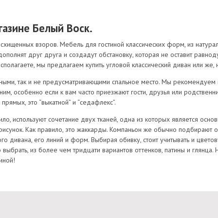
газине Белый Воск.
схищенных взоров. Мебель для гостиной классических форм, из натура
 дополнят друг друга и создадут обстановку, которая не оставит равно
сполагаете, мы предлагаем купить угловой классический диван или же,
адными, так и не предусматривающими спальное место. Мы рекомендуем
им, особенно если к вам часто приезжают гости, друзья или родствен
 прямых, это “выкатной” и “седафлекс”.
ило, используют сочетание двух тканей, одна из которых является основ
 рисунок. Как правило, это жаккарды. Компаньон же обычно подбирают
го дивана, его линий и форм. Выбирая обивку, стоит учитывать и цветов
ыбрать, из более чем тридцати вариантов оттенков, патины и глянца
иной!