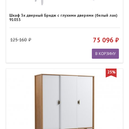
Шкаф 3х дверный Бридж с глухими дверями (белый лак)
91033
75 096
125 160
В КОРЗИНУ
25%