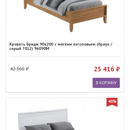
Кровать Бридж 90х200 с мягким изголовьем (браун /
серый 7012) 96090М
25 416
42 360
В КОРЗИНУ
40%