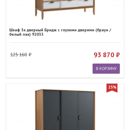
Шкаф 3х дверный Бридж с глухими дверями (браун /
белый лак) 92033
93 870
125 160
В КОРЗИНУ
25%