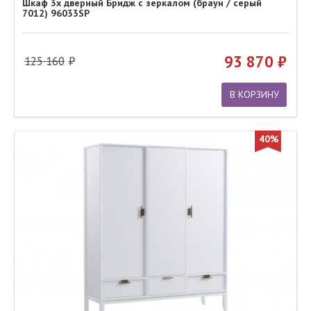
Шкаф 3х дверный Бридж с зеркалом (браун / серый
7012) 96033SP
93 870
125 160
В КОРЗИНУ
40%