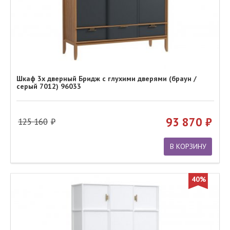
Шкаф 3х дверный Бридж с глухими дверями (браун /
серый 7012) 96033
93 870
125 160
В КОРЗИНУ
40%