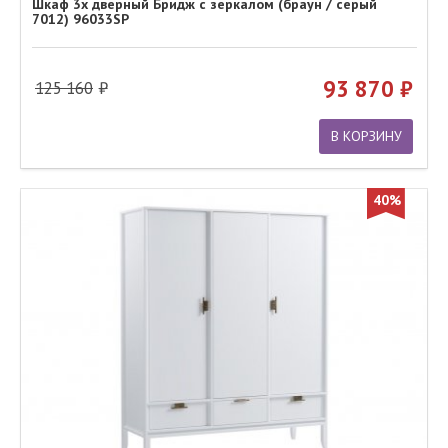
Шкаф 3х дверный Бридж с зеркалом (браун / серый
7012) 96033SP
93 870
125 160
В КОРЗИНУ
40%