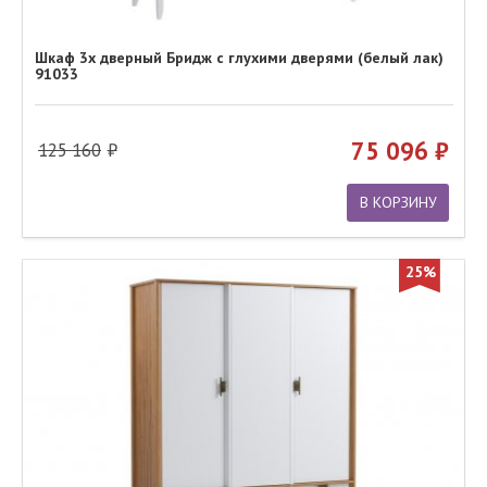
Шкаф 3х дверный Бридж с глухими дверями (белый лак)
91033
75 096
125 160
В КОРЗИНУ
25%