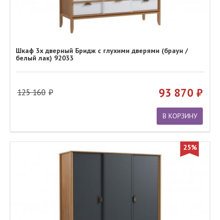
Шкаф 3х дверный Бридж с глухими дверями (браун /
белый лак) 92033
93 870
125 160
В КОРЗИНУ
25%