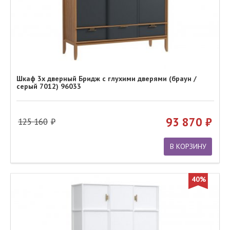
Шкаф 3х дверный Бридж с глухими дверями (браун /
серый 7012) 96033
93 870
125 160
В КОРЗИНУ
40%