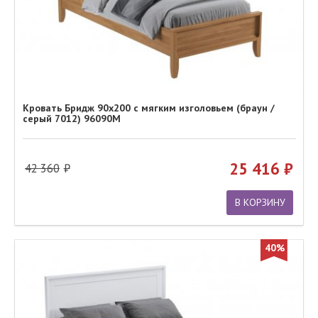
Кровать Бридж 90х200 с мягким изголовьем (браун /
серый 7012) 96090М
25 416
42 360
В КОРЗИНУ
40%