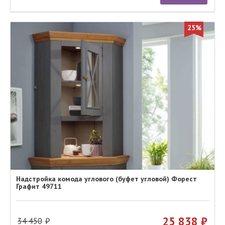
25%
Надстройка комода углового (буфет угловой) Форест
Графит 49711
25 838
34 450