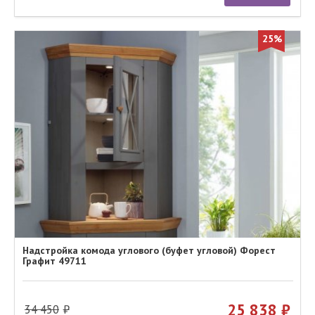
25%
Надстройка комода углового (буфет угловой) Форест
Графит 49711
25 838
34 450