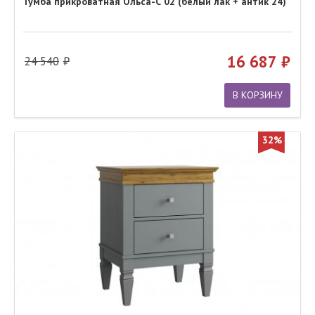
Тумба прикроватная Ольса-С 02 (белый лак + антик 24)
16 687
24 540
В КОРЗИНУ
32%