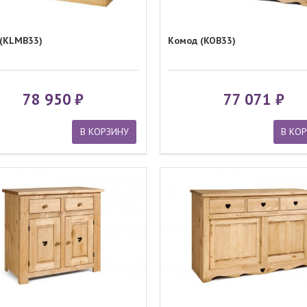
(KLMB33)
Комод (KOB33)
78 950
77 071
В КОРЗИНУ
В КО