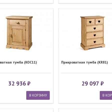
ватная тумба (KOC11)
Прикроватная тумба (KR81)
32 936
29 097
В КОРЗИНУ
В КО