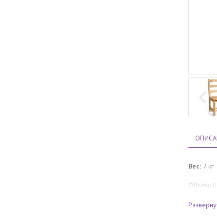
ОПИСА
Вес:
7 кг
Объём
: 
Вид пос
Разверну