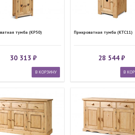
ватная тумба (KP50)
Прикроватная тумба (KTC11)
30 313
28 544
В КОРЗИНУ
В КО