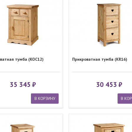
ватная тумба (KOC12)
Прикроватная тумба (KR16)
35 345
30 453
В КОРЗИНУ
В КО