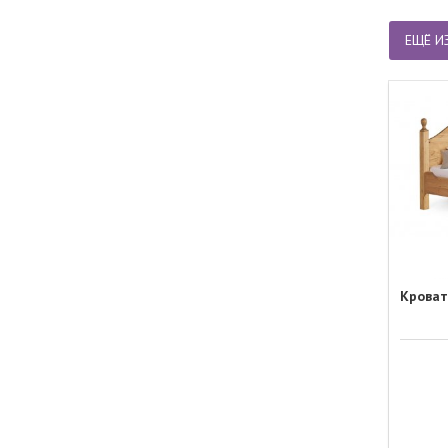
ЕЩЁ И
Кроват