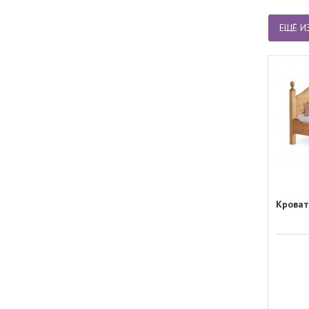
Вид пос
ЕЩЁ И
Кроват