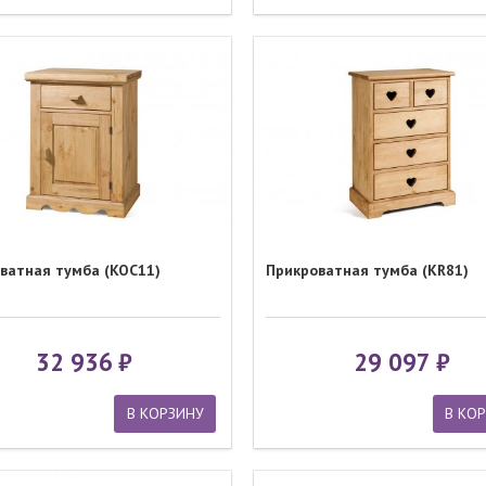
ватная тумба (KOC11)
Прикроватная тумба (KR81)
32 936
29 097
В КОРЗИНУ
В КО