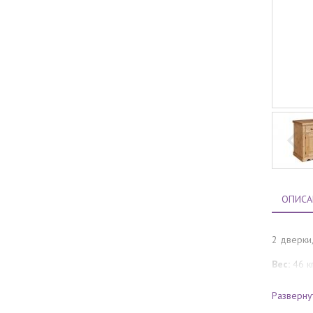
ОПИСА
2 дверки
Вес:
46 к
Объём
: 
Разверну