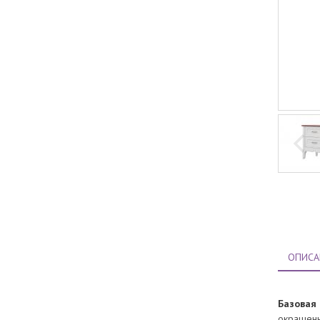
ОПИСА
Базовая
окрашенн