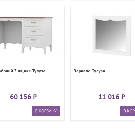
абочий 3 ящика Тулуза
Зеркало Тулуза
60 156
11 016
В КОРЗИНУ
В КО