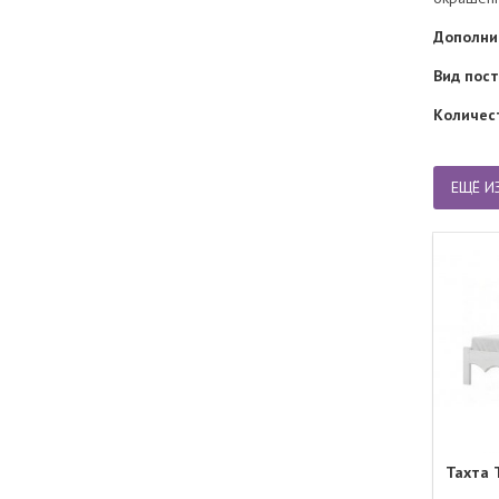
Дополни
Вид пос
Количес
ЕЩЁ И
Тахта 