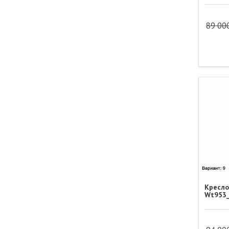
89 00
Кресло
Wt953_