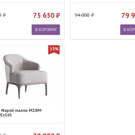
75 650
79 
0
94 000
В КОРЗИНУ
В КО
15%
 Napoli малое M18M-
Ez161