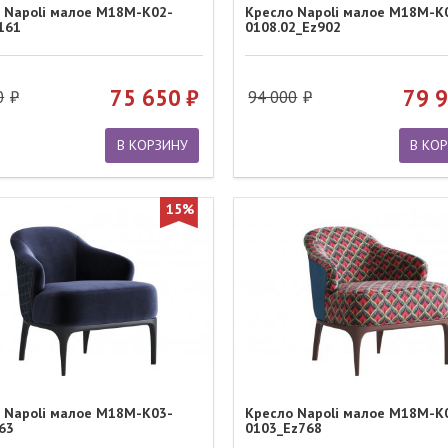
 Napoli малое M18M-K02-
Кресло Napoli малое M18M-K
161
0108.02_Ez902
75 650
79 
0
94 000
В КОРЗИНУ
В КО
15%
 Napoli малое M18M-K03-
Кресло Napoli малое M18M-K
63
0103_Ez768