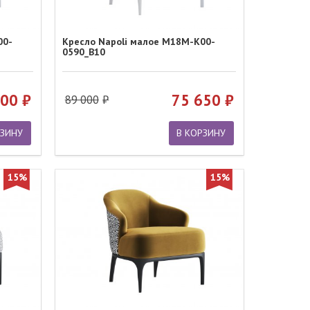
00-
Кресло Napoli малое M18M-K00-
0590_B10
900
75 650
89 000
РЗИНУ
В КОРЗИНУ
15%
15%