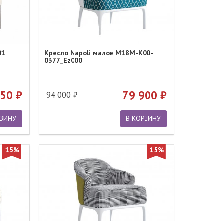
01
Кресло Napoli малое M18M-K00-
0377_Ez000
650
79 900
94 000
РЗИНУ
В КОРЗИНУ
15%
15%