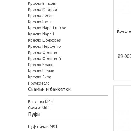
Кресло Винсент
Кресло Мадрид
Кресло Лесет
Кресло Гретта
Кресло Napoli малое
Кресло
Кресло Napoli
Кресло Шоффрез
Кресло Перфетто
Кресло Френсис
89 00
Кресло Френсис Y
Кресло Крапо
Кресло Шелли
Кресло Лира
Полукресло
Скамьи и банкетки
Банкетка М04
Скамья М06
Пуфы
Пуф малый М01