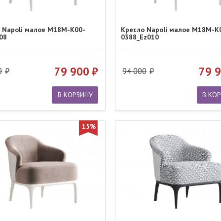
 Napoli малое M18M-K00-
Кресло Napoli малое M18M-K
08
0388_Ez010
79 900
79 
0
94 000
В КОРЗИНУ
В КО
15%