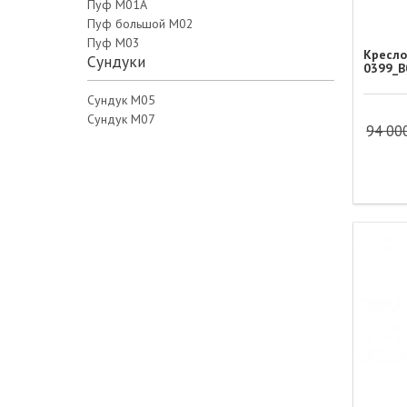
Пуф M01A
Пуф большой М02
Пуф М03
Кресло
Сундуки
0399_B
Сундук М05
Сундук М07
94 00