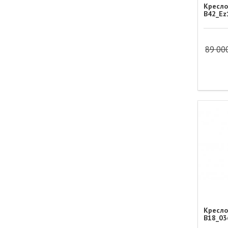
Кресло
B42_Ez
89 00
Кресло
B18_03