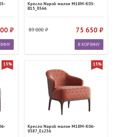
03-
Кресло Napoli малое M18M-K03-
B15_0366
900
75 650
89 000
РЗИНУ
В КОРЗИНУ
15%
15%
06-
Кресло Napoli малое M18M-K06-
0387_Ez236