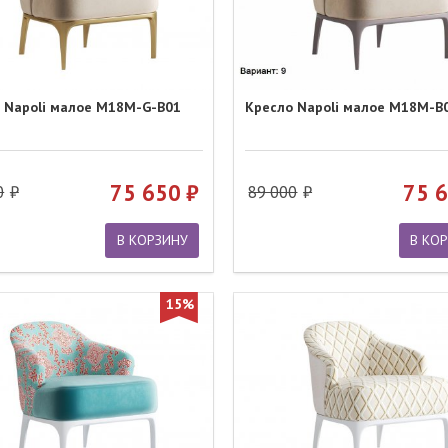
 Napoli малое M18M-G-B01
Кресло Napoli малое M18M-B
75 650
75 
0
89 000
В КОРЗИНУ
В КО
15%