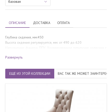
ОПИСАНИЕ
ДОСТАВКА
ОПЛАТА
Глубина сидения, мм:450
Высота сидения регулируется, мм: от 490 до 620
Наполнение: фанера, ППУ, Хромированное пятилучие, колесики с
силиконовыми вставками .
Развернуть
*Возможно изготовление с пуговицами стразами + 1000 руб.
ЕЩЁ ИЗ ЭТОЙ КОЛЛЕКЦИИ
ВАС ТАК ЖЕ МОЖЕТ ЗАИНТЕРЕСО