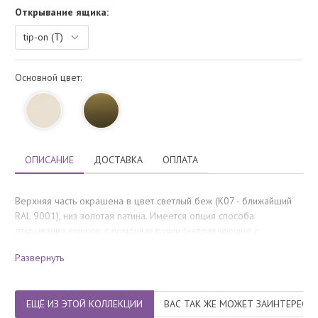
Открывание ящика:
Основной цвет:
ОПИСАНИЕ
ДОСТАВКА
ОПЛАТА
Верхняя часть окрашена в цвет светлый беж (K07 - ближайший
RAL 9001), низ золотая патина. Имеется опция способа
открывания ящиков: с помощью ручки (направляющие с
доведением) или нажатием на фасад (tip-on).
Развернуть
Количество мест
: 1
ЕЩЁ ИЗ ЭТОЙ КОЛЛЕКЦИИ
ВАС ТАК ЖЕ МОЖЕТ ЗАИНТЕРЕСО