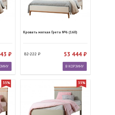
Кровать мягкая Грета №6 (160)
443
53 444
82 222
РЗИНУ
В КОРЗИНУ
35%
35%