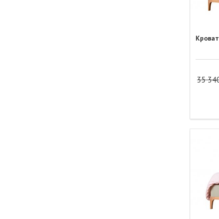
Кроват
35 34