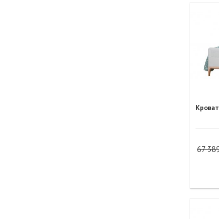
Кроват
67 38