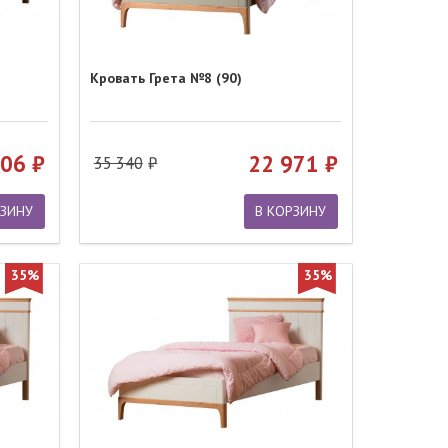
Кровать Грета №8 (90)
106
22 971
35 340
РЗИНУ
В КОРЗИНУ
35%
35%