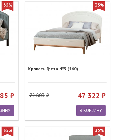
35%
35%
Кровать Грета №3 (160)
785
47 322
72 803
РЗИНУ
В КОРЗИНУ
35%
35%