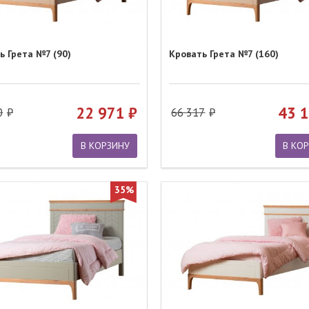
ь Грета №7 (90)
Кровать Грета №7 (160)
22 971
43 
0
66 317
В КОРЗИНУ
В КО
35%