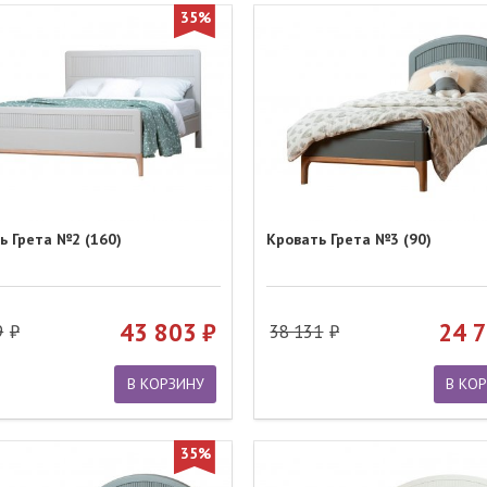
35%
ь Грета №2 (160)
Кровать Грета №3 (90)
43 803
24 
9
38 131
В КОРЗИНУ
В КО
35%