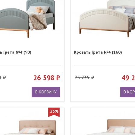
ь Грета №4 (90)
Кровать Грета №4 (160)
26 598
49 
0
75 735
В КОРЗИНУ
В КО
35%