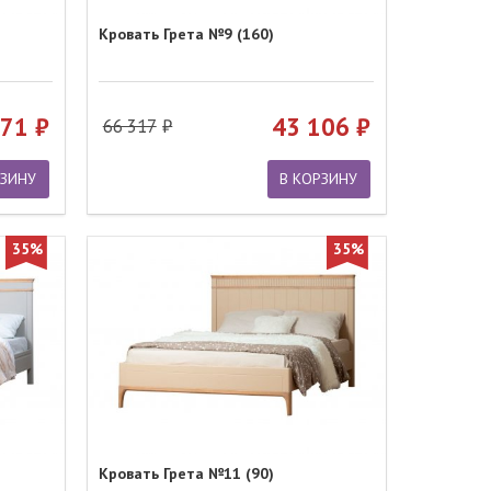
Кровать Грета №9 (160)
971
43 106
66 317
РЗИНУ
В КОРЗИНУ
35%
35%
Кровать Грета №11 (90)