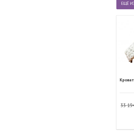
ЕЩЁ И
Кроват
33 19