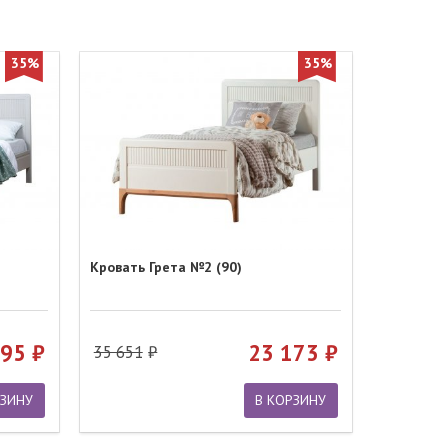
35%
35%
Кровать Грета №2 (90)
695
23 173
35 651
РЗИНУ
В КОРЗИНУ