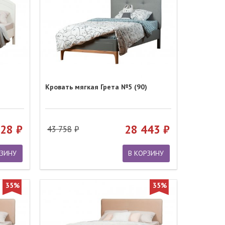
Кровать мягкая Грета №5 (90)
228
28 443
43 758
РЗИНУ
В КОРЗИНУ
35%
35%