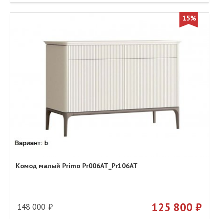
15%
Комод малый Primo Pr006AT_Pr106AT
125 800
148 000