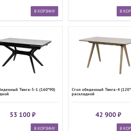
В КОРЗИНУ
В КО
беденный Твига-3-1 (160*90)
Стол обеденный Твига-4 (120*
дной
раскладной
53 100
42 900
В КОРЗИНУ
В КО