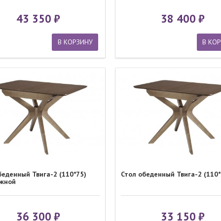
43 350
38 400
В КОРЗИНУ
В КО
беденный Твига-2 (110*75)
Стол обеденный Твига-2 (110*
жной
36 300
33 150