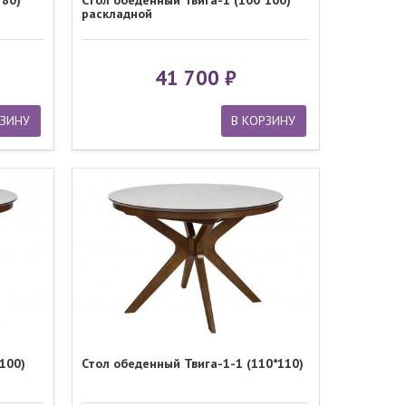
*80)
Стол обеденный Твига-1 (100*100)
раскладной
41 700
РЗИНУ
В КОРЗИНУ
100)
Стол обеденный Твига-1-1 (110*110)