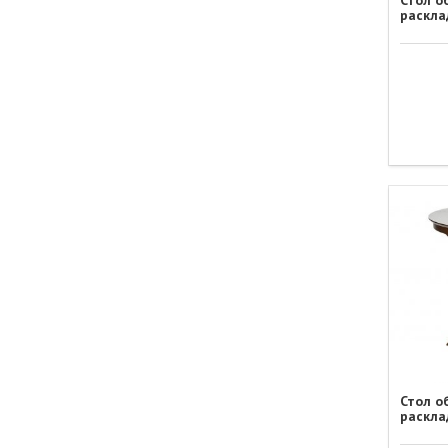
Стол о
раскла
Стол о
раскла