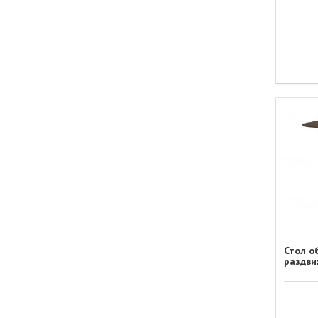
Стол о
раздви