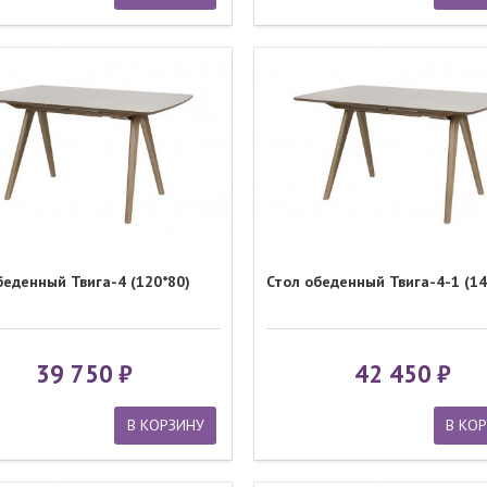
беденный Твига-4 (120*80)
Стол обеденный Твига-4-1 (14
39 750
42 450
В КОРЗИНУ
В КО