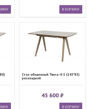
РЗИНУ
В КОРЗИНУ
80)
Стол обеденный Твига-4-1 (145*85)
раскладной
45 600
РЗИНУ
В КОРЗИНУ