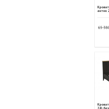
Кроват
антик 
65 38
Кроват
24) бе