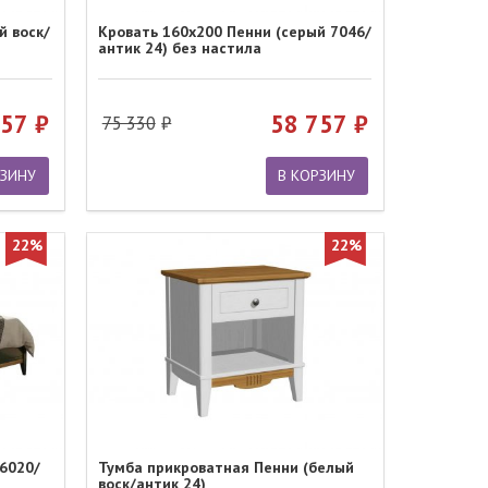
й воск/
Кровать 160х200 Пенни (серый 7046/
антик 24) без настила
757
58 757
75 330
РЗИНУ
В КОРЗИНУ
22%
22%
 6020/
Тумба прикроватная Пенни (белый
воск/антик 24)