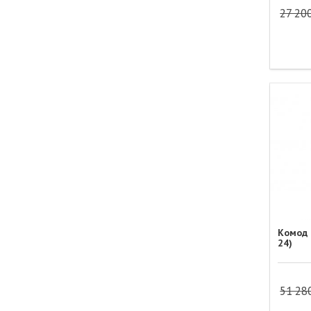
27 20
Комод 
24)
51 28