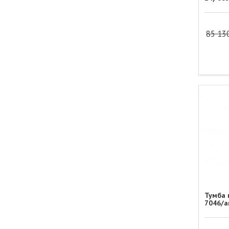
85 13
Тумба 
7046/а