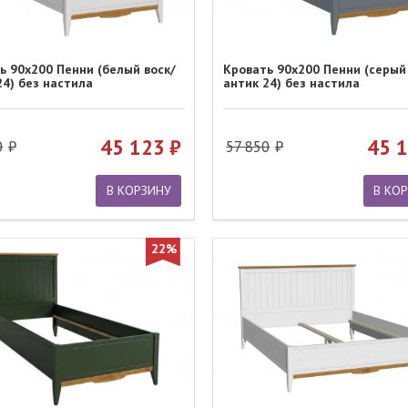
ь 90х200 Пенни (белый воск/
Кровать 90х200 Пенни (серый
24) без настила
антик 24) без настила
45 123
45 
0
57 850
В КОРЗИНУ
В КО
22%