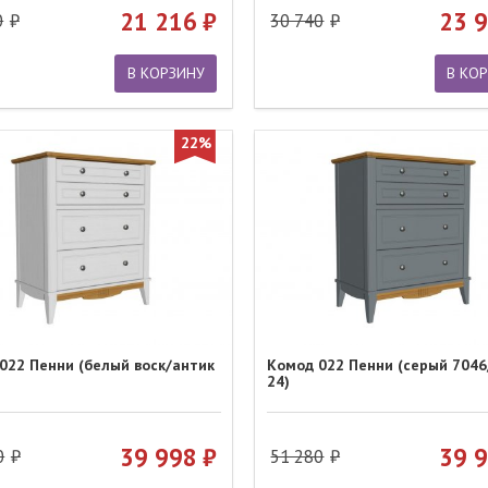
21 216
23 
0
30 740
В КОРЗИНУ
В КО
22%
022 Пенни (белый воск/антик
Комод 022 Пенни (серый 7046
24)
39 998
39 
0
51 280