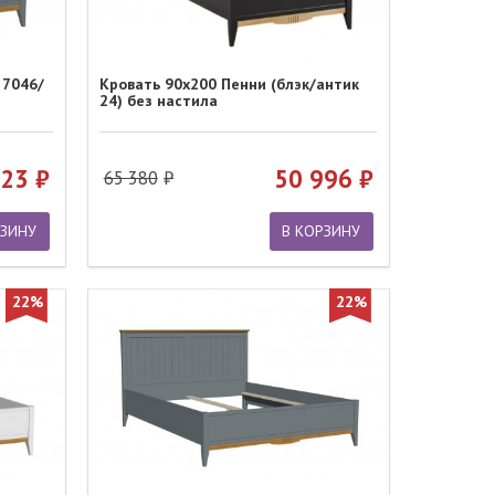
 7046/
Кровать 90х200 Пенни (блэк/антик
24) без настила
123
50 996
65 380
РЗИНУ
В КОРЗИНУ
22%
22%