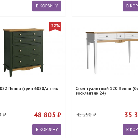
В КОРЗИНУ
В КО
22%
022 Пенни (грин 6020/антик
Стол туалетный 120 Пенни (б
воск/антик 24)
48 805
35 
0
45 290
В КОРЗИНУ
В КО