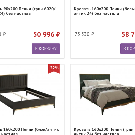
ь 90х200 Пенни (грин 6020/
Кровать 160х200 Пенни (белы
24) без настила
антик 24) без настила
50 996
58 
0
75 330
В КОРЗИНУ
В КО
22%
ь 160х200 Пенни (блэк/антик
Кровать 160х200 Пенни (грин
з настила
антик 24) без настила