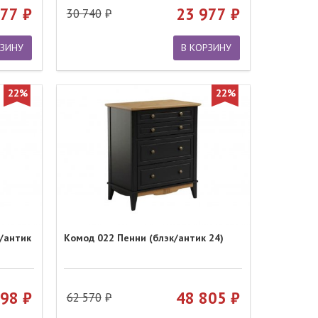
977
23 977
30 740
РЗИНУ
В КОРЗИНУ
22%
22%
/антик
Комод 022 Пенни (блэк/антик 24)
998
48 805
62 570