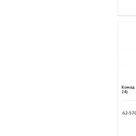
Комод 
24)
62 57