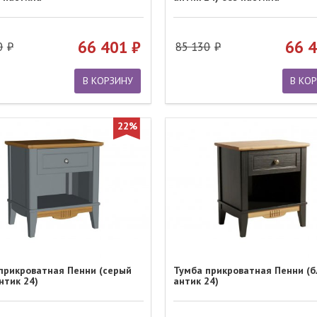
66 401
66 
0
85 130
В КОРЗИНУ
В КО
22%
прикроватная Пенни (серый
Тумба прикроватная Пенни (б
нтик 24)
антик 24)