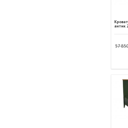
Кроват
антик 
57 85