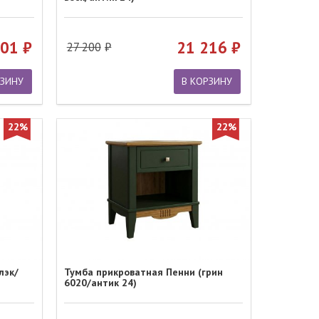
401
21 216
27 200
РЗИНУ
В КОРЗИНУ
22%
22%
лэк/
Тумба прикроватная Пенни (грин
6020/антик 24)