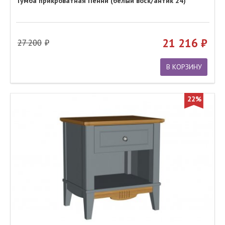
Тумба прикроватная Пенни (белый воск/антик 24)
21 216
27 200
В КОРЗИНУ
22%