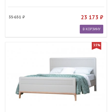
23 173
35 651
В КОРЗИНУ
35%