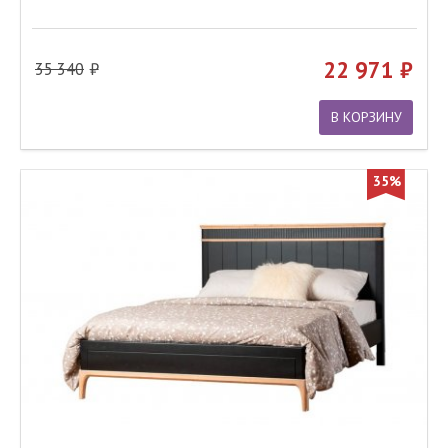
22 971
35 340
В КОРЗИНУ
35%