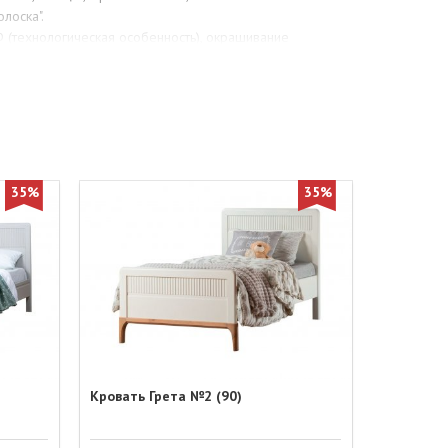
лоска".
 (технологическая особенность), окрашивание
35%
35%
Кровать Грета №2 (90)