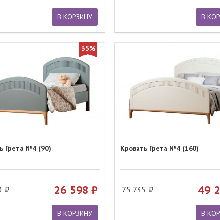
В КОРЗИНУ
В КО
35%
ь Грета №4 (90)
Кровать Грета №4 (160)
26 598
49 
0
75 735
В КОРЗИНУ
В КО