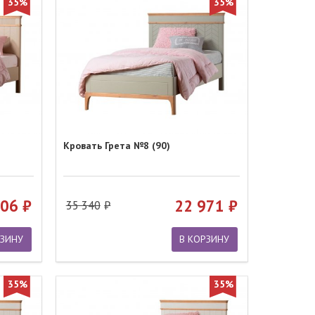
35%
35%
Кровать Грета №8 (90)
106
22 971
35 340
РЗИНУ
В КОРЗИНУ
35%
35%