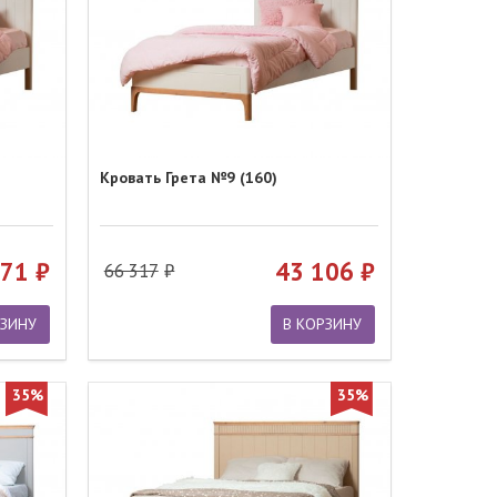
Кровать Грета №9 (160)
971
43 106
66 317
РЗИНУ
В КОРЗИНУ
35%
35%