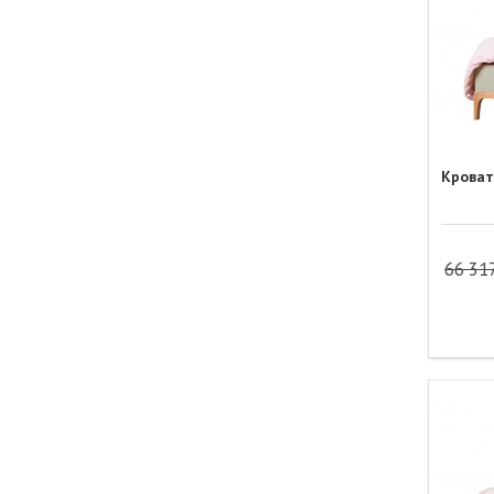
Кроват
66 31