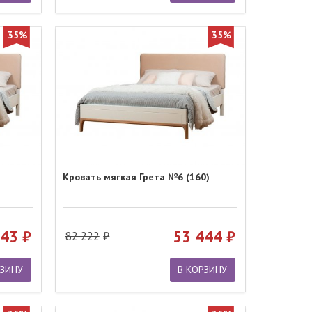
35%
35%
Кровать мягкая Грета №6 (160)
443
53 444
82 222
РЗИНУ
В КОРЗИНУ