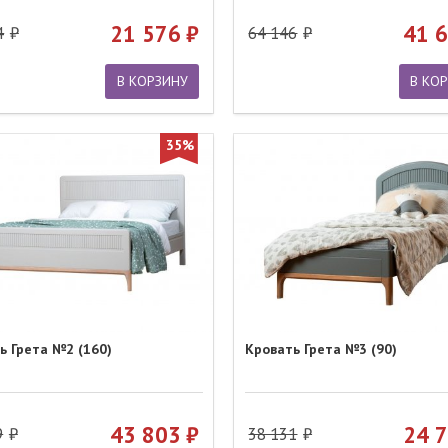
21 576
41 
4
64 146
В КОРЗИНУ
В КО
35%
ь Грета №2 (160)
Кровать Грета №3 (90)
43 803
24 
9
38 131