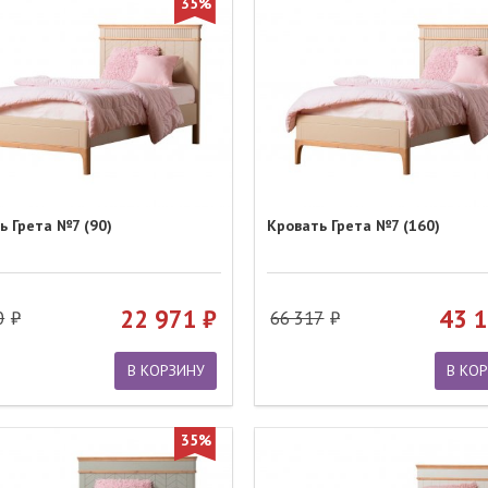
35%
ь Грета №7 (90)
Кровать Грета №7 (160)
22 971
43 
0
66 317
В КОРЗИНУ
В КО
35%