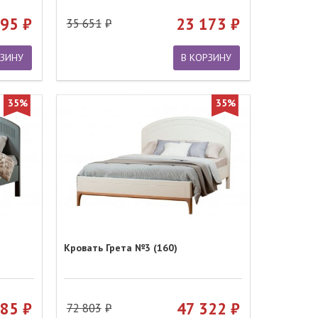
695
23 173
35 651
РЗИНУ
В КОРЗИНУ
35%
35%
Кровать Грета №3 (160)
785
47 322
72 803