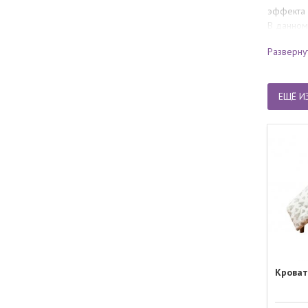
эффекта "
В данном
возможно
Разверну
ЕЩЁ И
Кроват