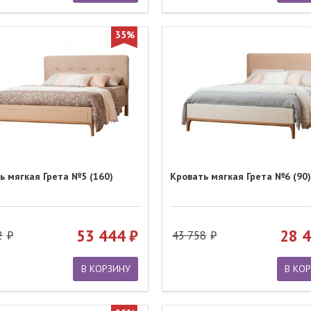
35%
ь мягкая Грета №5 (160)
Кровать мягкая Грета №6 (90)
53 444
28 
2
43 758
В КОРЗИНУ
В КО