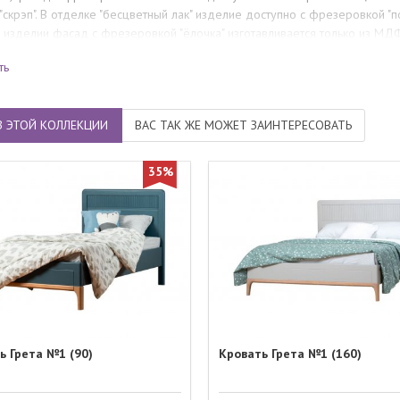
скрэп". В отделке "бесцветный лак" изделие доступно с фрезеровкой "по
 изделии фасад с фрезеровкой "ёлочка" изготавливается только из МДФ
 только плотными эмалями и эмалями с патиной.
ть
З ЭТОЙ КОЛЛЕКЦИИ
ВАС ТАК ЖЕ МОЖЕТ ЗАИНТЕРЕСОВАТЬ
35%
ь Грета №1 (90)
Кровать Грета №1 (160)