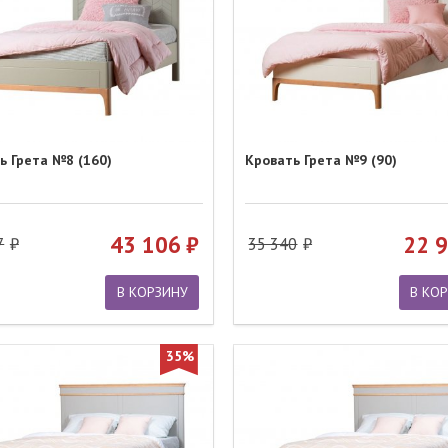
ь Грета №8 (160)
Кровать Грета №9 (90)
43 106
22 
7
35 340
В КОРЗИНУ
В КО
35%