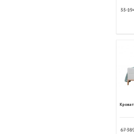
33 19
Кроват
67 38