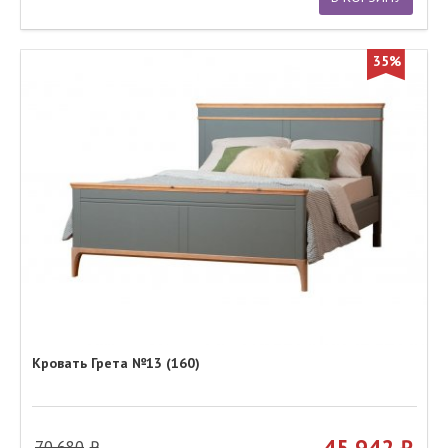
35%
Кровать Грета №13 (160)
45 942
70 680