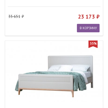
23 173
35 651
В КОРЗИНУ
35%