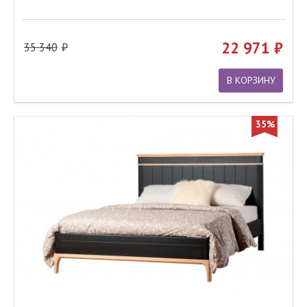
22 971
35 340
В КОРЗИНУ
35%