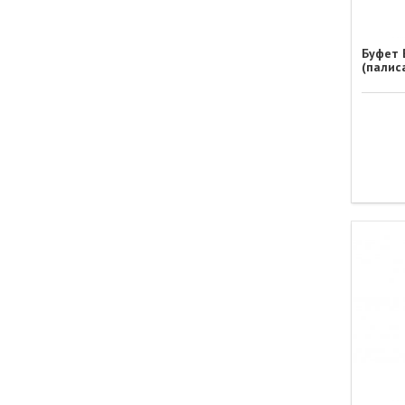
Буфет 
(палис