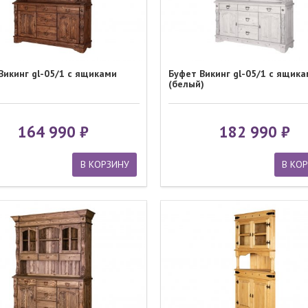
Викинг gl-05/1 с ящиками
Буфет Викинг gl-05/1 с ящик
(белый)
164 990
182 990
В КОРЗИНУ
В КО