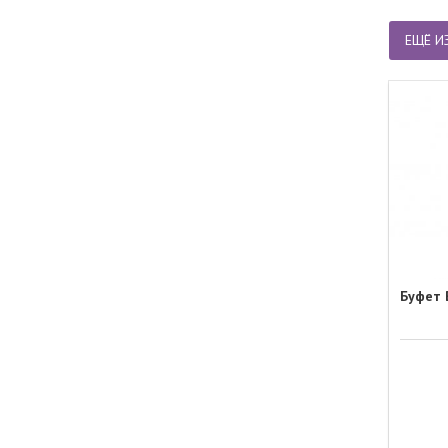
ЕЩЁ И
Буфет 