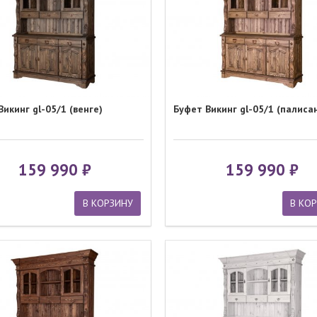
икинг gl-05/1 (венге)
Буфет Викинг gl-05/1 (палиса
159 990
159 990
В КОРЗИНУ
В КО