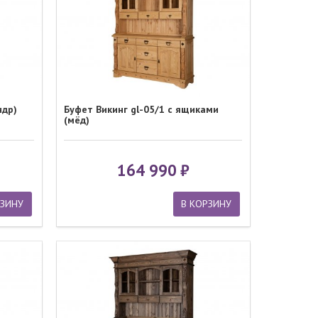
ндр)
Буфет Викинг gl-05/1 с ящиками
(мёд)
164 990
РЗИНУ
В КОРЗИНУ