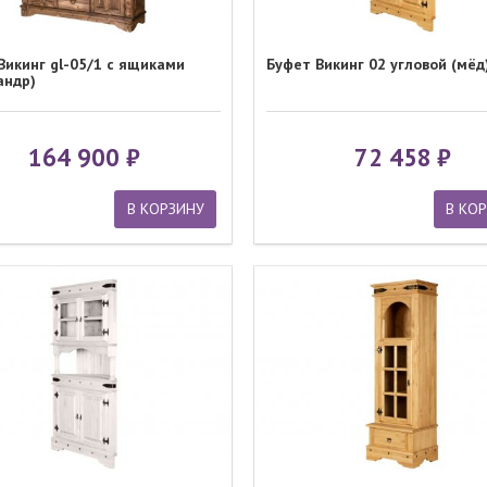
Викинг gl-05/1 с ящиками
Буфет Викинг 02 угловой (мёд
андр)
164 900
72 458
В КОРЗИНУ
В КО