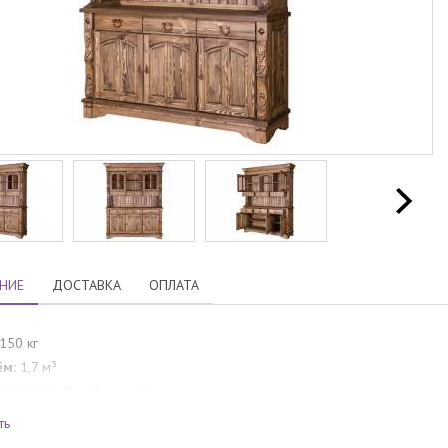
НИЕ
ДОСТАВКА
ОПЛАТА
150 кг
ём:
1,7 м³
поставки:
Разобранный
нтия производителя:
24 месяца
ть