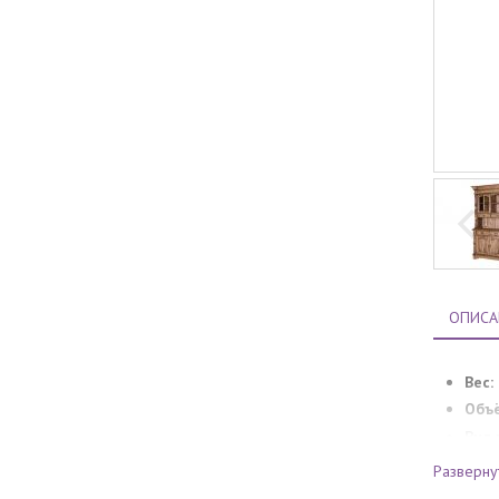
ОПИСА
Вес:
Объ
Вид 
Гара
Разверну