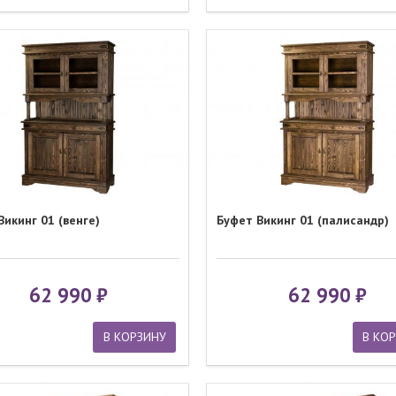
Викинг 01 (венге)
Буфет Викинг 01 (палисандр)
62 990
62 990
В КОРЗИНУ
В КО