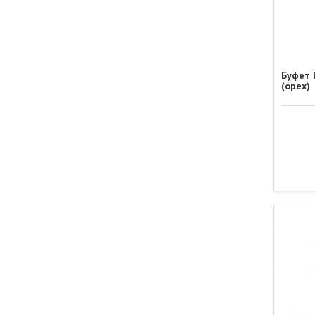
Буфет 
(орех)