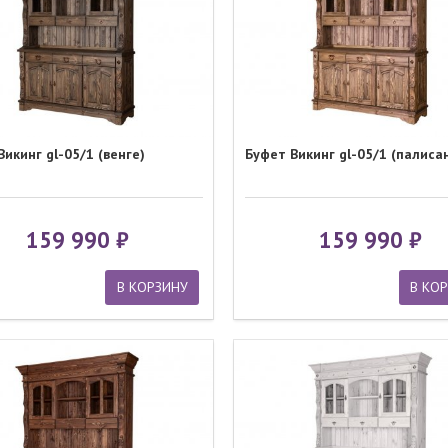
икинг gl-05/1 (венге)
Буфет Викинг gl-05/1 (палиса
159 990
159 990
В КОРЗИНУ
В КО