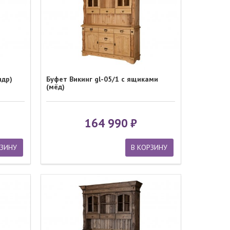
ндр)
Буфет Викинг gl-05/1 с ящиками
(мёд)
164 990
РЗИНУ
В КОРЗИНУ