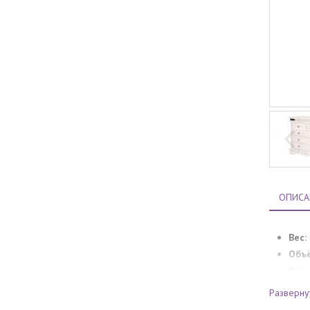
ОПИСА
Вес:
Объ
Вид 
Гара
Разверну