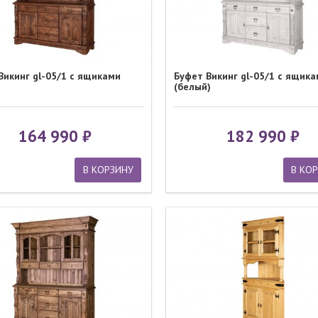
Викинг gl-05/1 с ящиками
Буфет Викинг gl-05/1 с ящик
(белый)
164 990
182 990
В КОРЗИНУ
В КО