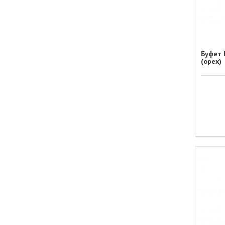
Буфет 
(орех)