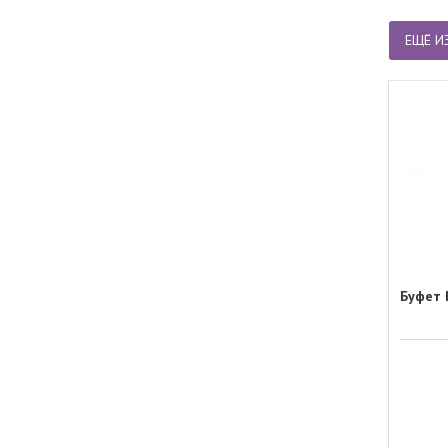
ЕЩЁ И
Буфет 