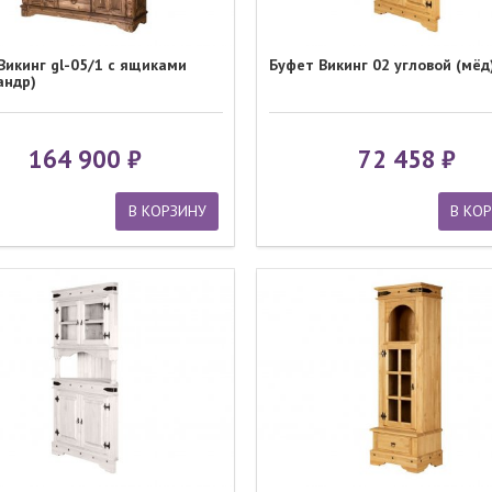
Викинг gl-05/1 с ящиками
Буфет Викинг 02 угловой (мёд
андр)
164 900
72 458
В КОРЗИНУ
В КО