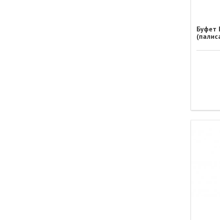
Буфет 
(палис