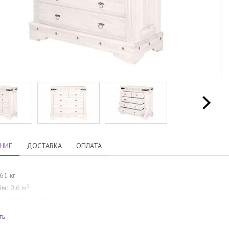
НИЕ
ДОСТАВКА
ОПЛАТА
61 кг
ём:
0,6 м³
поставки:
Собранный
нтия производителя:
24 месяца
ть