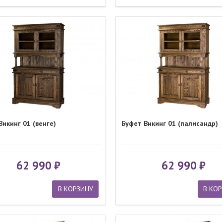
Викинг 01 (венге)
Буфет Викинг 01 (палисандр)
62 990
62 990
В КОРЗИНУ
В КО