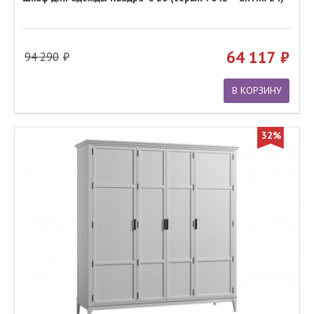
64 117
94 290
В КОРЗИНУ
32%