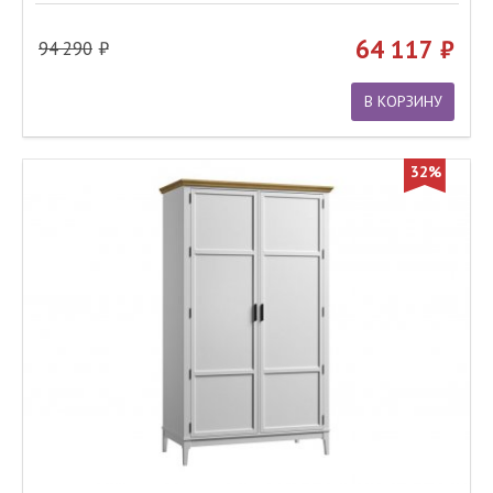
64 117
94 290
В КОРЗИНУ
32%